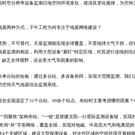
高时空分辨率设备监测日地空间环境变化，摸清其变化规律，为空间
地基两种方式，子午工程为何专注于地基网络建设？
优势，不可替代。天基监测能实现全球覆盖，不受地球大气干扰，但它
地基监测则相反，利用大型设备“紧盯”特定区域，对其进行连续的综
”，缺乏全球视野，还会受大气等因素的影响。
补单台站的短板：通过多台站、多设备协同，实现大范围监测。我们
的空间天气地基综合监测系统。
程在全国选定了31个台站、90余个站点。布站时主要考虑哪些因素
网”“四聚焦”架构布站。“一链”是搭建太阳—行星际监测设备链，实现
40度布局“井”字形网络，覆盖全国，实现对地磁、中高层大气和电离层
这4个关键区域，建设大型探测设备，对这些区域的空间环境开展精