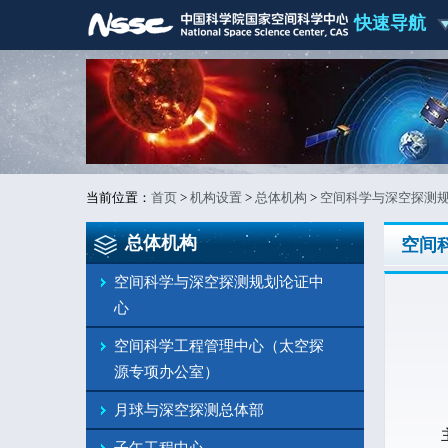
快速导航
当前位置：
首页
>
机构设置
>
总体机构
>
空间科学与深空探测
总体机构
空间
空间科学与深空探测规划论证中
心
空间科学工程管理中心（太空探
源专项办公室）
月球与深空探测总体部
主要