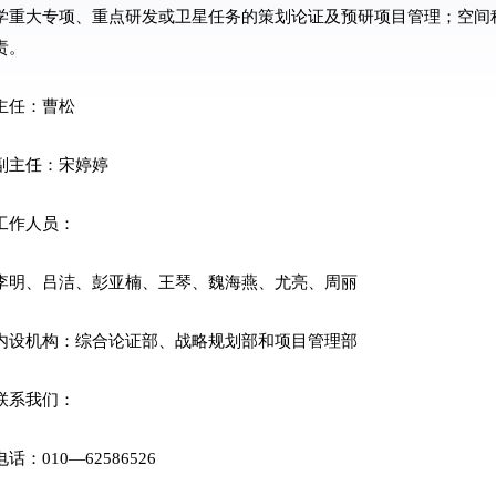
学重大专项、重点研发或卫星任务的策划论证及预研项目管理；空间
责。
任：曹松
主任：宋婷婷
作人员：
、吕洁、彭亚楠、王琴、魏海燕、尤亮、周丽
机构：综合论证部、战略规划部和项目管理部
系我们：
010—62586526