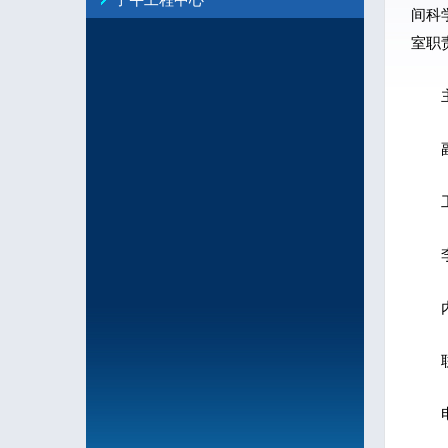
子午工程中心
间科
室职
主
副
工
李明
内设
联
电话：