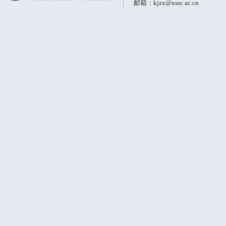
邮箱：kjzx@nssc.ac.cn