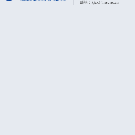
邮箱：kjzx@nssc.ac.cn