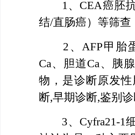
1、CEA癌胚抗
结/直肠癌）等筛查
2、AFP甲胎蛋
Ca、胆道Ca、胰
物，是诊断原发性
断,早期诊断,鉴别诊
3、Cyfra21