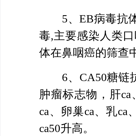
5、EB病毒抗体(
毒,主要感染人类口
体在鼻咽癌的筛查
6、CA50糖链
肿瘤标志物，肝ca、
ca、卵巢ca、乳
ca50升高。