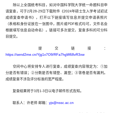
除以上全国统考科目，如对中国科学院大学统一命题科目申
请复查，可于
2
月
28-29
日下载附件《
2024
年硕士生入学考试初试
成绩复查申请书》，打开以下链接填写信息并提交申请表照片
（表格和身份证放在一张图中，图片或
PDF
格式均可，文件名会
根据填写信息自动命名）。链接可多次提交，复查多科的可分科
目提交。
提交链接：
https://send2me.cn/Yjg1x7O9/RFa7hgW68vR3xw
空间中心将安排专人进行复查，成绩复查内容限定为：①加
分是否有错误；②分数是否有错登、漏登；③答卷是否有漏判。
成绩复查不涉及评分标准的宽严程度。
复查结果将于
3
月
1-3
日以电子邮件形式告知。
联系人：许老师 邮箱：
yjs@nssc.ac.cn