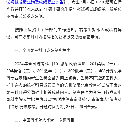
试初试成绩查询及成绩复查公告
》，考生
2
月
26
日
15:00
起可自行
查看并打印本人
2024
年硕士研究生招生考试初试成绩单。我单位
不再寄送纸质成绩单。
按照上级招生主管部门工作通知，若考生对本人成绩有异
议，可在规定时间内按照相关要求提交成绩复查申请。
一、全国统考科目成绩复查程序
2024
年全国统考科目
101
思想政治理论、
201
英语（一）、
204
英语（二）、
301
数学（一）、
302
数学（二）、
408
计算机学
科专业基础的考生答卷全部为网上阅卷，答卷不再返还国科大，
考生选考的统考科目成绩复查的信息仅限北京教育考试院下发的
统考科目得分数据中相关成绩内容。复查程序为考生自行登录中
国科学院大学招生信息网“初试成绩查询系统”，查询本人“统考科
目得分”分项成绩，开通时间为
2
月
28
日、
29
日全天。
二、中国科学院大学统一命题科目