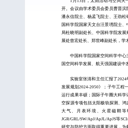
1月13日，太阳活动与空间天
开。会议由学术委员会委员曹晋滨
潘永信院士、杨孟飞院士、王劲松
国科学院国家天文台汪景琇院士、
局杜晓明副处长、中国科学院发展
展处曾宏处长、郑世峰副处长，学
中国科学院国家空间科学中心
国空间科学发展、航天强国建设中发
实验室张清和主任汇报了202
发展规划2024-2050》；子
运行成果丰硕；国际子午圈大科学计
空探源专项包括太阳极轨探测、鸿
大气、月表环境、火星磁鞘等研究
JGR/GRL/SW/ApJ/ApJL
研究与防护方面取得重要进展，为