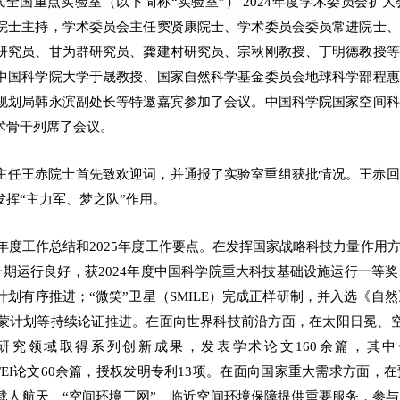
气全国重点实验室（以下简称“实验室”） 2024年度学术委员会
院士主持，学术委员会主任窦贤康院士、学术委员会委员常进院士、
研究员、甘为群研究员、龚建村研究员、宗秋刚教授、丁明德教授等
中国科学院大学于晟教授、国家自然科学基金委员会地球科学部程惠
规划局韩永滨副处长等特邀嘉宾参加了会议。中国科学院国家空间科
术骨干列席了会议。
主任王赤院士首先致欢迎词，并通报了实验室重组获批情况。王赤回
挥“主力军、梦之队”作用。
4年度工作总结和2025年度工作要点。在发挥国家战略科技力量作
午工程一期运行良好，获2024年度中国科学院重大科技基础设施运行一
划有序推进；“微笑”卫星（SMILE）完成正样研制，并入选《自然
蒙计划等持续论证推进。在面向世界科技前沿方面，在太阳日冕、空
领域取得系列创新成果，发表学术论文160余篇，其中包括Scie
/ApJS等SCI/EI论文60余篇，授权发明专利13项。在面向国家重大需
载人航天、“空间环境三网”、临近空间环境保障提供重要服务，参